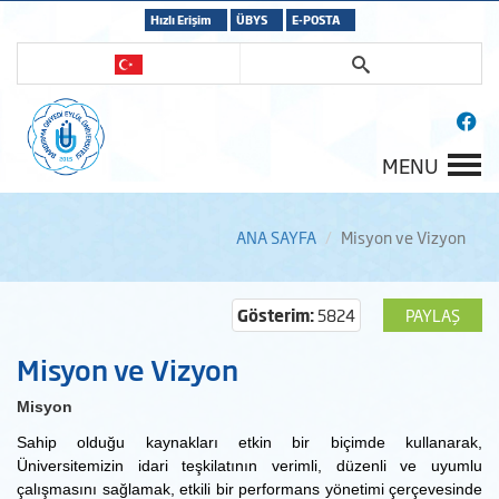
Hızlı Erişim
ÜBYS
E-POSTA
MENU
ANA SAYFA
Misyon ve Vizyon
Gösterim:
5824
PAYLAŞ
Misyon ve Vizyon
Misyon
Sahip olduğu kaynakları etkin bir biçimde kullanarak,
Üniversitemizin idari teşkilatının verimli, düzenli ve uyumlu
çalışmasını sağlamak, etkili bir performans yönetimi çerçevesinde