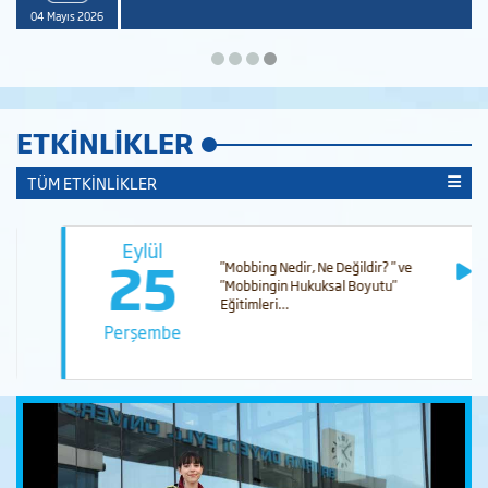
04 Mayıs 2026
ETKINLIKLER
TÜM ETKİNLİKLER
Eylül
25
"Mobbing Nedir, Ne Değildir? " ve
"Mobbingin Hukuksal Boyutu"
Eğitimleri…
Perşembe