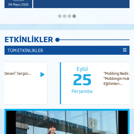
04 Mayıs 2026
ETKINLIKLER
TÜM ETKİNLİKLER
Eylül
25
"Mobbing Nedir, Ne Değildir? " ve
"Mobbingin Hukuksal Boyutu"
Eğitimleri…
Perşembe