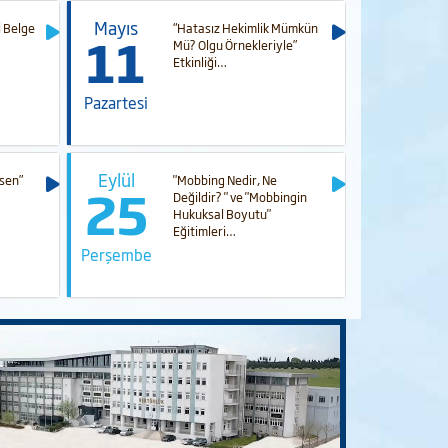
Mayıs
Eylül
i Belge
“Hatasız Hekimlik Mümkün
11
12
Mü? Olgu Örnekleriyle”
Etkinliği…
Pazartesi
Cuma
Eylül
sen”
"Mobbing Nedir, Ne
25
Değildir? " ve "Mobbingin
Hukuksal Boyutu"
Eğitimleri…
Perşembe