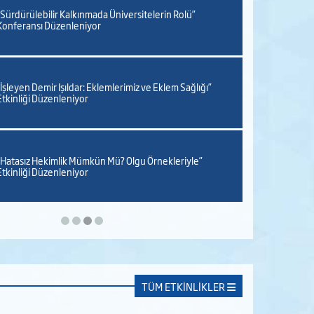
“Sürdürülebilir Kalkınmada Üniversitelerin Rolü”
Konferansı Düzenleniyor
06 Mayıs 2026
“İşleyen Demir Işıldar: Eklemlerimiz ve Eklem Sağlığı”
Etkinliği Düzenleniyor
04 Mayıs 2026
“Hatasız Hekimlik Mümkün Mü? Olgu Örnekleriyle”
Etkinliği Düzenleniyor
04 Mayıs 2026
TÜM ETKİNLİKLER