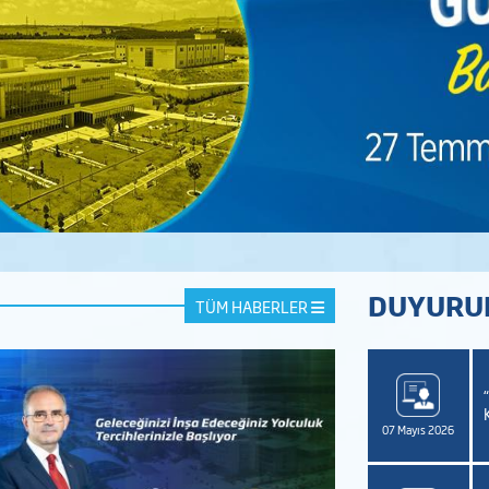
DUYURU
TÜM HABERLER
syal Güvenlik Sistemi ve Sosyal Güvenliğin Önemi”
feransı Düzenleniyor
07 Mayıs 2026