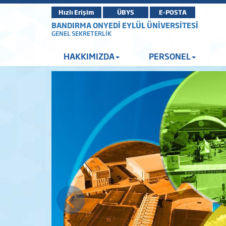
Hızlı Erişim
ÜBYS
E-POSTA
BANDIRMA ONYEDİ EYLÜL ÜNİVERSİTESİ
GENEL SEKRETERLİK
HAKKIMIZDA
PERSONEL