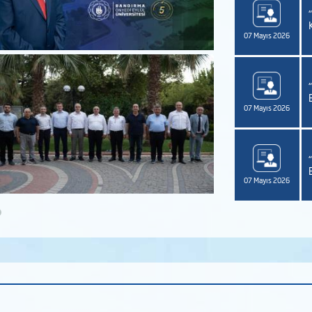
SS Bilgilendirme Toplantısı” Düzenleniyor
07 Mayıs 2026
renci Değişim Programları ve Kurumlararası Geçiş
ânları” Bilgilendirme Semineri Düzenleniyor
07 Mayıs 2026
ansüstü Eğitim Enstitüsü Fizyoterapi ve Rehabilitasyon
bilim Dalı “4. Seminer Günleri” Düzenleniyor
07 Mayıs 2026