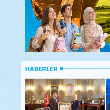
HABERLER
sitemizde 1 Temmuz 2026 Tarihi İtibarıyla “Tam
“So
sız Kampüs” Uygulaması Başladı
Kon
08 Mayıs 2026