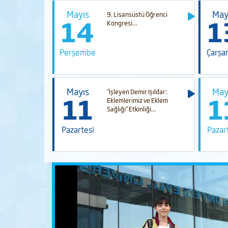
Mayıs
May
lüsü Yangın
9. Lisansüstü Öğrenci
14
1
Kongresi…
Perşembe
Çarşa
Mayıs
May
“İşleyen Demir Işıldar:
11
1
Eklemlerimiz ve Eklem
Sağlığı” Etkinliği…
Pazartesi
Pazar