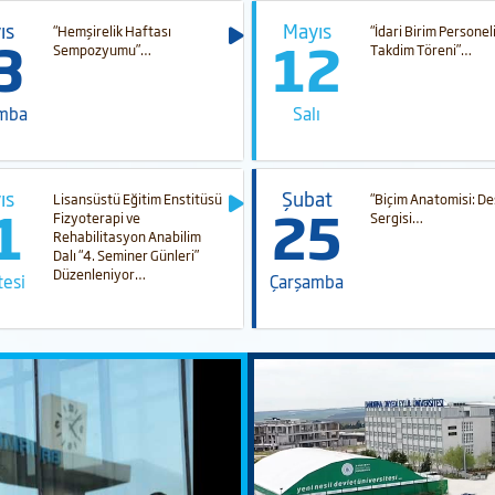
ıs
Mayıs
“Hemşirelik Haftası
“İdari Birim Personel
3
12
Sempozyumu”…
Takdim Töreni”…
mba
Salı
ıs
Şubat
Lisansüstü Eğitim Enstitüsü
“Biçim Anatomisi: De
1
25
Fizyoterapi ve
Sergisi…
Rehabilitasyon Anabilim
Dalı “4. Seminer Günleri”
Düzenleniyor…
tesi
Çarşamba